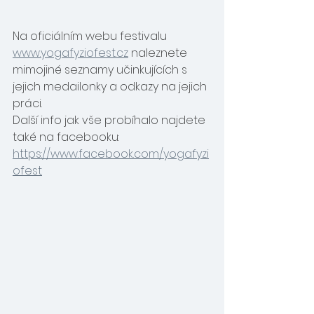
Na oficiálním webu festivalu 
www.yogafyziofest.cz
 naleznete 
mimojiné seznamy učinkujících s 
jejich medailonky a odkazy na jejich 
práci.
Další info jak vše probíhalo najdete 
také na facebooku: 
https://www.facebook.com/yogafyzi
ofest