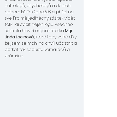
nutrologů, psychologů a dalších 
odborníků. Takže každý si přišel na 
své. Pro mě jediněčný zážitek vidět 
tolik lidí cvičit nejen jógu. Všechno 
spískala hlavní organizátorka 
Mgr. 
Linda Lacinová
, které tedy velké díky, 
že jsem se mohl na chvíli účastnit a 
potkat tak spoustu kamarádů a 
známých.