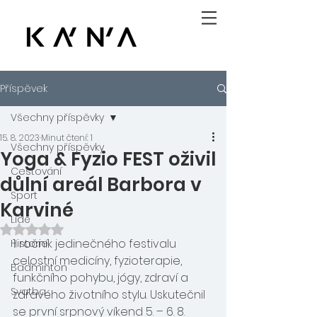
Příspěvek
Všechny příspěvky
15. 8. 2023
Minut čtení: 1
Všechny příspěvky
Yoga & Fyzio FEST oživil
Cestování
důlní areál Barbora v
Sport
Karviné
Lidé
Hodnoceno NaN z 5 hvězdiček.
1. ročník jedinečného festivalu 
Historie
celostní medicíny, fyzioterapie, 
Badminton
funkčního pohybu, jógy, zdraví a 
Svatba
zdravého životního stylu. Uskutečnil 
se první srpnový víkend 5. – 6. 8. 