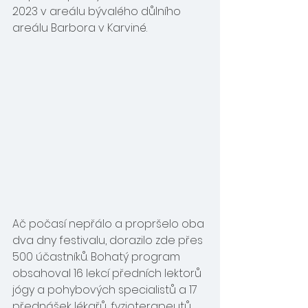
2023 v areálu bývalého důlního 
areálu Barbora v Karviné.
Ač počasí nepřálo a propršelo oba 
dva dny festivalu, dorazilo zde přes 
500 účastníků. Bohatý program 
obsahoval 16 lekcí předních lektorů 
jógy a pohybových specialistů a 17 
přednášek lékařů, fyzioterapeutů, 