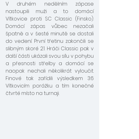
V druhém nedělním zápase 
nastoupili muži a to domácí 
Vítkovice proti SC Classic (Finsko). 
Domácí zápas vůbec nezačali 
špatně a v šesté minutě se dostali 
do vedení. První třetinu zakončili se 
slibným skoré 2:1. Hráči Classic pak v 
další části ukázali svou sílu v pohybu 
a přesnosti střelby a domácí se 
naopak nechali několikrát vyloučit. 
Finové tak zařídili výsledkem 3:6 
Vítkovicím porážku a tím konečné 
čtvrté místo na turnaji. 