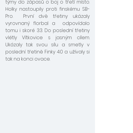
týmy do zápasů o boj o třetí místo. 
Holky nastoupily proti finskému SB-
Pro.  První dvě třetiny ukázaly 
vyrovnaný florbal a  odpovídalo 
tomu i skoré 3:3. Do poslední třetiny 
vlétly Vítkovice s jasným cílem.  
Ukázaly tak svou sílu a smetly v 
poslední třetině Finky 4:0 a užívaly si 
tak na konci ovace.