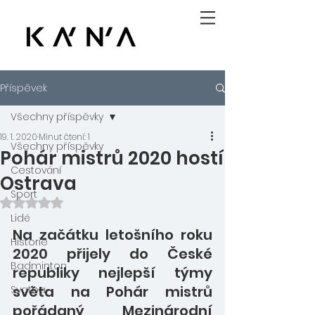
Příspěvek
Všechny příspěvky
19. 1. 2020
Minut čtení: 1
Všechny příspěvky
Pohár mistrů 2020 hostí
Cestování
Ostrava
Sport
Hodnoceno NaN z 5 hvězdiček.
Lidé
Na začátku letošního roku 
Historie
2020 přijely do České 
Badminton
republiky nejlepší týmy 
světa na Pohár mistrů 
Svatba
pořádaný Mezinárodní 