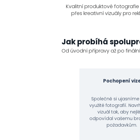
Kvalitní produktové fotografi
přes kreativní vizuály pro re
Jak probíhá spolup
Od úvodní přípravy až po fináln
Pochopení viz
Společně si ujasníme 
využité fotografií. Na
vizuál tak, aby nejl
odpovídal vašemu br
požadavkům.