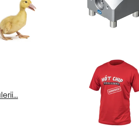
rii...