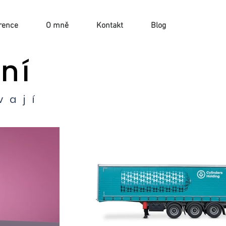
rence
O mně
Kontakt
Blog
ní
vají