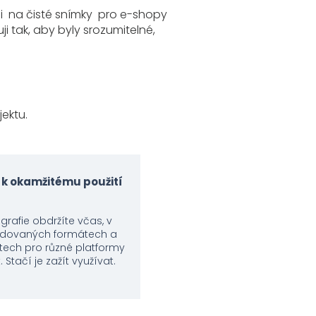
ji na čisté snímky pro e-shopy
i tak, aby byly srozumitelné,
ektu.
 k okamžitému použití
grafie obdržíte včas, v
dovaných formátech a
stech pro různé platformy
k. Stačí je zažít využívat.