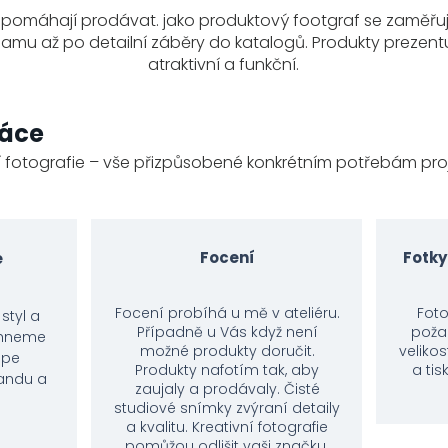
e pomáhají prodávat. jako produktový footgraf se zaměřu
klamu až po detailní záběry do katalogů. Produkty prezentuj
atraktivní a funkční.
ráce
í fotografie – vše přizpůsobené konkrétním potřebám proj
Focení
Fotky
e
Focení probíhá u mě v ateliéru.
Foto
styl a
Případně u Vás když není
poža
vrhneme
možné produkty doručit.
veliko
épe
Produkty nafotím tak, aby
a tis
andu a
zaujaly a prodávaly. Čisté
studiové snímky zvýraní detaily
a kvalitu. Kreativní fotografie
pomůžou odlišit vaši značku.