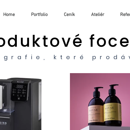
Home
Portfolio
Ceník
Ateliér
Refe
oduktové foce
ografie, které prodá