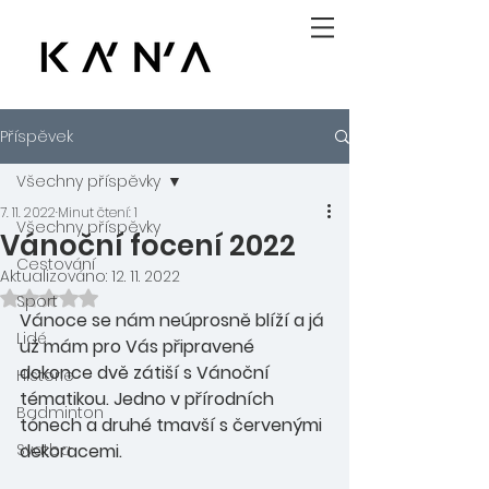
Příspěvek
Všechny příspěvky
7. 11. 2022
Minut čtení: 1
Všechny příspěvky
Vánoční focení 2022
Cestování
Aktualizováno:
12. 11. 2022
Hodnoceno NaN z 5 hvězdiček.
Sport
Vánoce se nám neúprosně blíží a já 
Lidé
už mám pro Vás připravené 
dokonce dvě zátiší s Vánoční 
Historie
tématikou. Jedno v přírodních 
Badminton
tónech a druhé tmavší s červenými 
Svatba
dekoracemi.