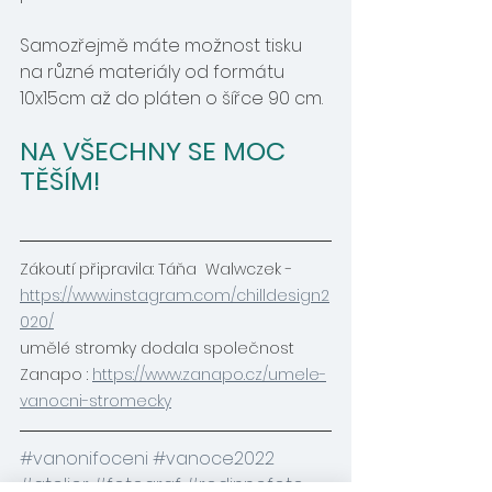
Samozřejmě máte možnost tisku 
na různé materiály od formátu 
10x15cm až do pláten o šířce 90 cm.
NA VŠECHNY SE MOC 
TĚŠÍM! 
Zákoutí připravila: Táňa  Walwczek - 
https://www.instagram.com/chilldesign2
020/
umělé stromky dodala společnost 
Zanapo : 
https://www.zanapo.cz/umele-
vanocni-stromecky
#vanonifoceni
#vanoce2022
#atelier
#fotograf
#rodinnefoto