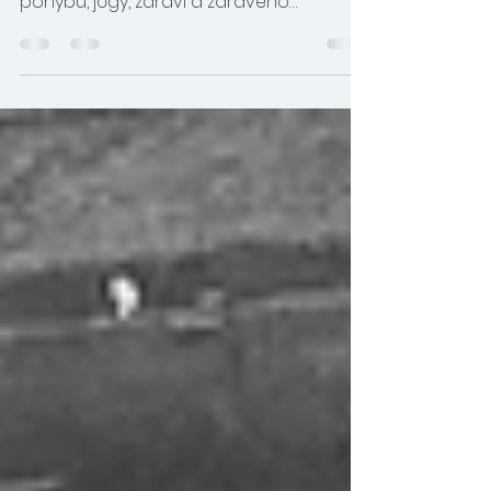
1. ročník jedinečného festivalu celostní
medicíny, fyzioterapie, funkčního
pohybu, jógy, zdraví a zdravého
životního stylu. Uskutečnil se...